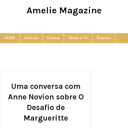
Amelie Magazine
Pop Culture, Fashion and Lifestyle Magazine
HOME
Notícias
Cinema
Séries e TV
Eventos
Podcast
Anuncie
Contato
Uma conversa com
Anne Novion sobre O
Desafio de
Margueritte