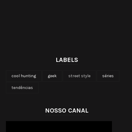
LABELS
cool hunting
geek
street style
séries
tendências
NOSSO CANAL