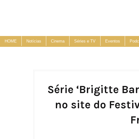
HOME
Notícias
Cinema
Séries e TV
Eventos
Podc
Série ‘Brigitte Ba
no site do Festi
F