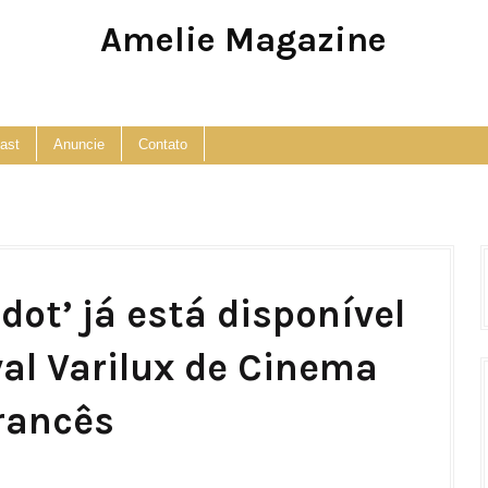
Amelie Magazine
Pop Culture, Fashion and Lifestyle Magazine
ast
Anuncie
Contato
rdot’ já está disponível
val Varilux de Cinema
rancês