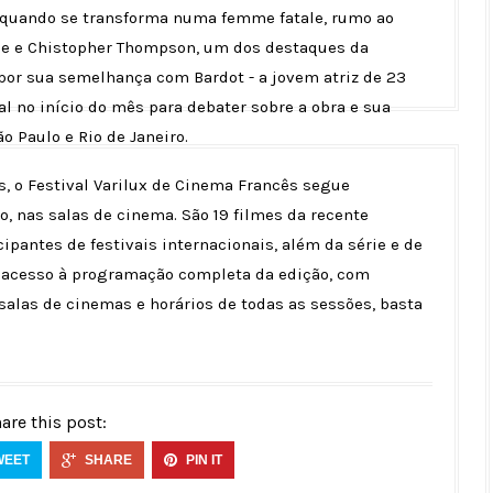
é quando se transforma numa femme fatale, rumo ao
ièle e Chistopher Thompson, um dos destaques da
 por sua semelhança com Bardot - a jovem atriz de 23
al no início do mês para debater sobre a obra e sua
 Paulo e Rio de Janeiro.
s, o Festival Varilux de Cinema Francês segue
 nas salas de cinema. São 19 filmes da recente
ipantes de festivais internacionais, além da série e de
er acesso à programação completa da edição, com
salas de cinemas e horários de todas as sessões, basta
are this post:
WEET
SHARE
PIN IT