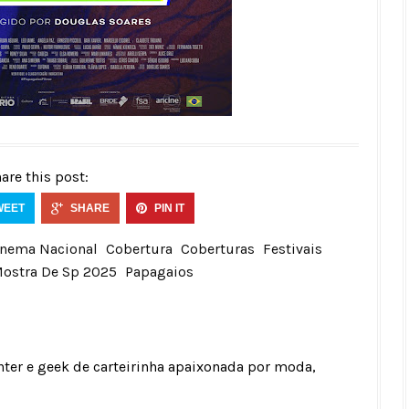
are this post:
WEET
SHARE
PIN IT
inema Nacional
Cobertura
Coberturas
Festivais
ostra De Sp 2025
Papagaios
unter e geek de carteirinha apaixonada por moda,