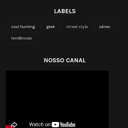
LABELS
cool hunting
geek
street style
séries
tendências
NOSSO CANAL