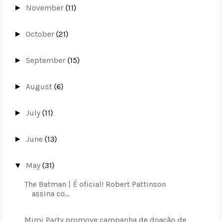
November
(11)
►
October
(21)
►
September
(15)
►
August
(6)
►
July
(11)
►
June
(13)
►
May
(31)
▼
The Batman | É oficial! Robert Pattinson
assina co...
Mimi Party promove campanha de doação de