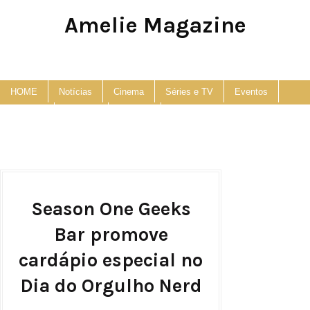
Amelie Magazine
Pop Culture, Fashion and Lifestyle Magazine
HOME
Notícias
Cinema
Séries e TV
Eventos
Podcast
Anuncie
Contato
Season One Geeks
Bar promove
cardápio especial no
Dia do Orgulho Nerd