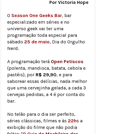
Por Victoria Hope
O
Season One Geeks Bar
, bar
especializado em séries e no
universo geek vai ter uma
programação toda especial para
sábado
25 de maio
, Dia do Orgulho
Nerd.
A programação terá
Open Petiscos
(polenta, mandioca, batata, cebola e
pastéis), por
R$ 29,90
, e para
saborear essas delícias, nada melhor
que uma cervejinha gelada, a cada 3
cervejas pedidas, a 4 é por conta do
bar.
No telão para o dia ser perfeito,
séries clássicas, filmes e às
22h
s a
exibição do filme que não podia
faltar: "
O Guia do Mochileiro das