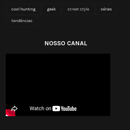
cool hunting
geek
street style
séries
tendências
NOSSO CANAL