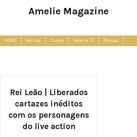
Amelie Magazine
Pop Culture, Fashion and Lifestyle Magazine
HOME
Notícias
Cinema
Séries e TV
Eventos
Podcast
Anuncie
Contato
Rei Leão | Liberados
cartazes inéditos
com os personagens
do live action