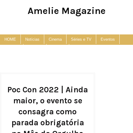
Amelie Magazine
Pop Culture, Fashion and Lifestyle Magazine
HOME
Notícias
Cinema
Séries e TV
Eventos
Podcast
Anuncie
Contato
Poc Con 2022 | Ainda
maior, o evento se
consagra como
parada obrigatória