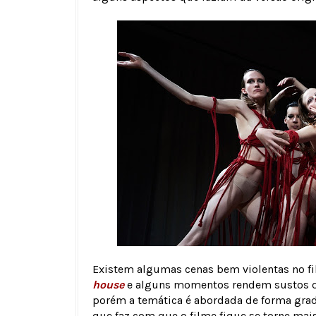
Existem algumas cenas bem violentas no fi
house
e alguns momentos rendem sustos qu
porém a temática é abordada de forma grad
que faz com que o filme fique se torne mais