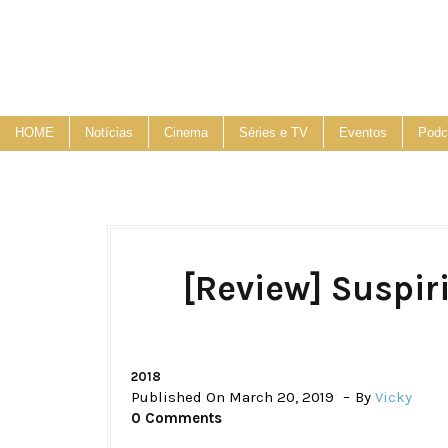
HOME
Notícias
Cinema
Séries e TV
Eventos
Podc
[Review] Suspir
2018
Published On March 20, 2019
By
Vicky
0 Comments