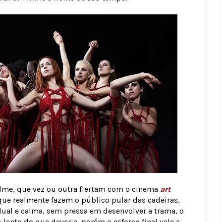
lme, que vez ou outra flertam com o cinema
art
e realmente fazem o público pular das cadeiras,
ual e calma, sem pressa em desenvolver a trama, o
 lento do que deveria, porém o esforço final vale a