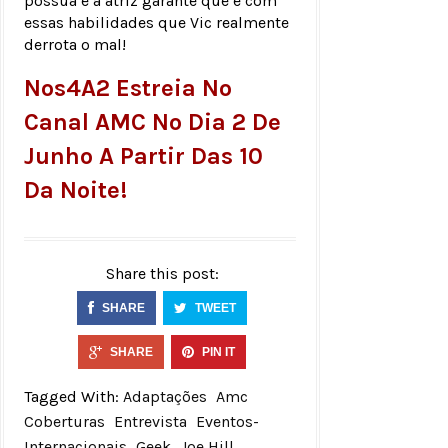
possua e a atriz garante que é com
essas habilidades que Vic realmente
derrota o mal!
Nos4A2 Estreia No
Canal AMC No Dia 2 De
Junho A Partir Das 10
Da Noite!
Share this post:
SHARE
TWEET
SHARE
PIN IT
Tagged With:
Adaptações
Amc
Coberturas
Entrevista
Eventos-
Internacionais
Geek
Joe Hill