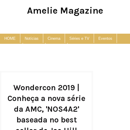
Amelie Magazine
Pop Culture, Fashion and Lifestyle Magazine
HOME
Notícias
Cinema
Séries e TV
Eventos
Podcast
Anuncie
Contato
Wondercon 2019 |
Conheça a nova série
da AMC, 'NOS4A2'
baseada no best