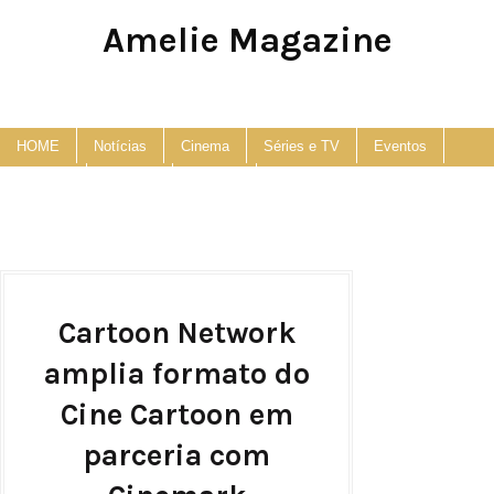
Amelie Magazine
Pop Culture, Fashion and Lifestyle Magazine
HOME
Notícias
Cinema
Séries e TV
Eventos
Podcast
Anuncie
Contato
Cartoon Network
amplia formato do
Cine Cartoon em
parceria com