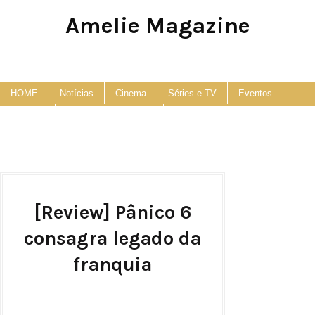
Amelie Magazine
Pop Culture, Fashion and Lifestyle Magazine
HOME
Notícias
Cinema
Séries e TV
Eventos
Podcast
Anuncie
Contato
[Review] Pânico 6
consagra legado da
franquia