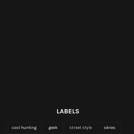
LABELS
cool hunting
geek
street style
séries