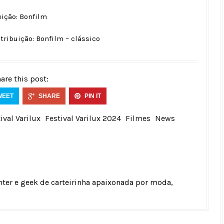
ição: Bonfilm
tribuição: Bonfilm – clássico
are this post:
WEET
SHARE
PIN IT
ival Varilux
Festival Varilux 2024
Filmes
News
unter e geek de carteirinha apaixonada por moda,