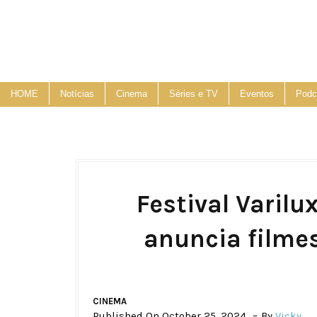
HOME
Notícias
Cinema
Séries e TV
Eventos
Podc
Festival Varil
anuncia filme
CINEMA
Published On October 25, 2024
By
Vicky