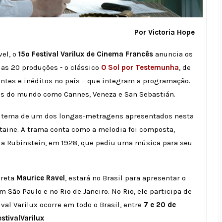
Por Victoria Hope
vel, o
15º Festival Varilux de Cinema Francês
anuncia os
das 20 produções - o clássico
O Sol por Testemunha
, de
ntes e inéditos no país – que integram a programação.
ais do mundo como Cannes, Veneza e San Sebastián.
 tema de um dos longas-metragens apresentados nesta
ntaine. A trama conta como a melodia foi composta,
a Rubinstein, em 1928, que pediu uma música para seu
preta
Maurice Ravel
, estará no Brasil para apresentar o
 São Paulo e no Rio de Janeiro. No Rio, ele participa de
al Varilux ocorre em todo o Brasil, entre
7 e 20 de
stivalVarilux