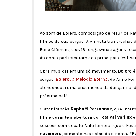
Ao som de Bolero, composição de Maurice Ra
filmes de sua edição. A vinheta traz trechos 
René Clément, e os 19 longas-metragens rece
As obras participaram dos principais festiv
Obra musical em um só movimento,
Bolero
é
edição:
Bolero, a Melodia Eterna
, de Anne Fo
atendendo a uma encomenda da dançarina Id
próximo balé.
O ator francês
Raphaël Personnaz
, que inter
filme durante a abertura do
Festival Varilux
em
sessões com debate. Vale lembrar que o Festiv
novembro
, somente nas salas de cinema.
#Fe