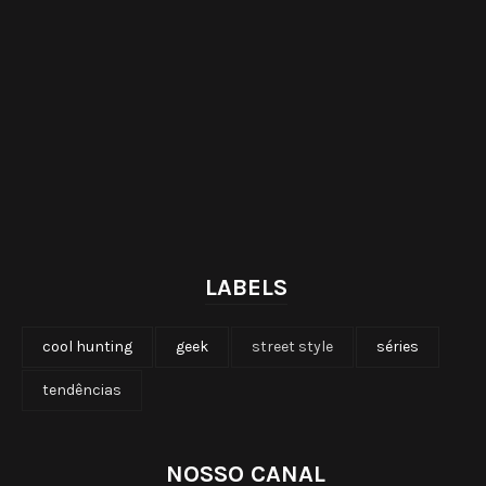
LABELS
cool hunting
geek
street style
séries
tendências
NOSSO CANAL