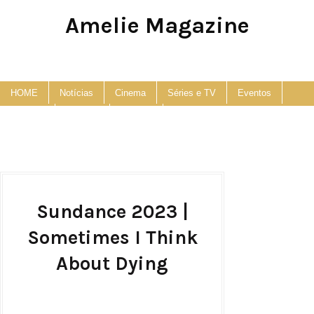
Amelie Magazine
Pop Culture, Fashion and Lifestyle Magazine
HOME
Notícias
Cinema
Séries e TV
Eventos
Podcast
Anuncie
Contato
Sundance 2023 |
Sometimes I Think
About Dying