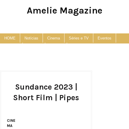
Amelie Magazine
Pop Culture, Fashion and Lifestyle Magazine
HOME
Notícias
Cinema
Séries e TV
Eventos
Podcast
Anuncie
Contato
Sundance 2023 |
Short Film | Pipes
CINE
MA