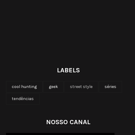
LABELS
cool hunting
geek
street style
séries
tendências
NOSSO CANAL