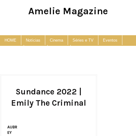
Amelie Magazine
Pop Culture, Fashion and Lifestyle Magazine
HOME
Notícias
Cinema
Séries e TV
Eventos
Podcast
Anuncie
Contato
Sundance 2022 |
Emily The Criminal
AUBR
EY