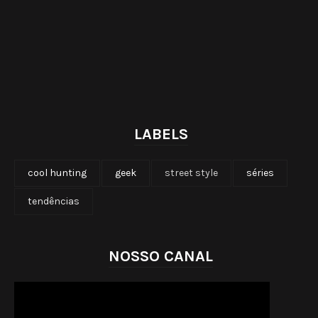
LABELS
cool hunting
geek
street style
séries
tendências
NOSSO CANAL