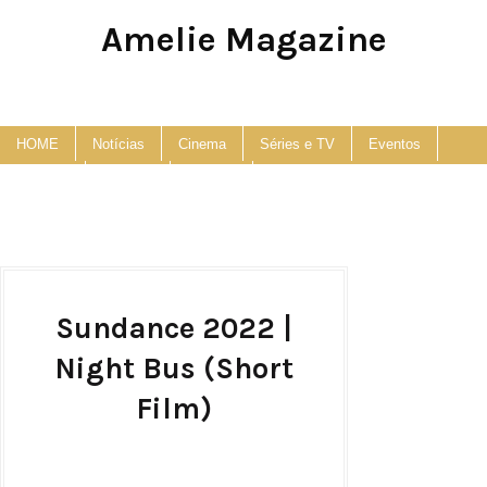
Amelie Magazine
Pop Culture, Fashion and Lifestyle Magazine
HOME
Notícias
Cinema
Séries e TV
Eventos
Podcast
Anuncie
Contato
Sundance 2022 |
Night Bus (Short
Film)