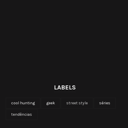
LABELS
cool hunting
geek
street style
séries
tendências